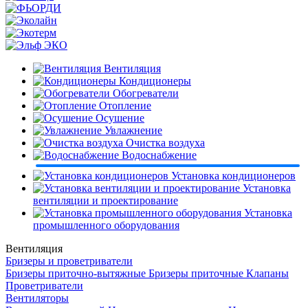
Вентиляция
Кондиционеры
Обогреватели
Отопление
Осушение
Увлажнение
Очистка воздуха
Водоснабжение
Установка кондиционеров
Установка
вентиляции и проектирование
Установка
промышленного оборудования
Вентиляция
Бризеры и проветриватели
Бризеры приточно-вытяжные
Бризеры приточные
Клапаны
Проветриватели
Вентиляторы