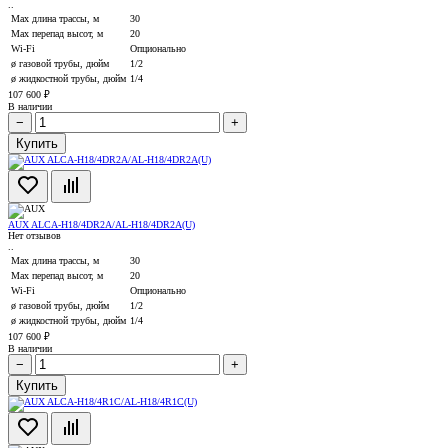
..
Max длина трассы, м
30
Max перепад высот, м
20
Wi-Fi
Опционально
ø газовой трубы, дюйм
1/2
ø жидкостной трубы, дюйм
1/4
107 600 ₽
В наличии
−
+
Купить
AUX ALCA-H18/4DR2А/AL-H18/4DR2A(U)
Нет отзывов
..
Max длина трассы, м
30
Max перепад высот, м
20
Wi-Fi
Опционально
ø газовой трубы, дюйм
1/2
ø жидкостной трубы, дюйм
1/4
107 600 ₽
В наличии
−
+
Купить