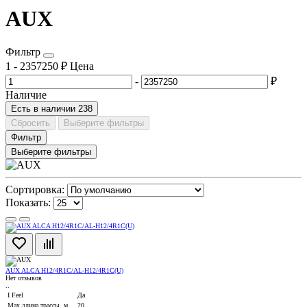
AUX
Фильтр
1
-
2357250
₽
Цена
-
₽
Наличие
Есть в наличии
238
Сбросить
Выберите фильтры
Фильтр
Выберите фильтры
Сортировка:
Показать:
AUX ALCA H12/4R1С/AL-H12/4R1С(U)
Нет отзывов
..
I Feel
Да
Max длина трассы, м
20