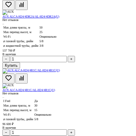
AUX ALCA-H24/4DR2А/AL-H24/4DR2A(U)
Нет отзывов
..
Max длина трассы, м
50
Max перепад высот, м
25
Wi-Fi
Опционально
ø газовой трубы, дюйм
5/8
ø жидкостной трубы, дюйм
3/8
137 700 ₽
В наличии
−
+
Купить
AUX ALCA-H24/4R1С/AL-H24/4R1С(U)
Нет отзывов
..
I Feel
Да
Max длина трассы, м
30
Max перепад высот, м
15
Wi-Fi
Опционально
ø газовой трубы, дюйм
5/8
96 600 ₽
В наличии
−
+