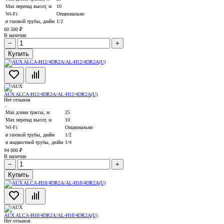
Max перепад высот, м
10
Wi-Fi
Опционально
ø газовой трубы, дюйм
1/2
60 500 ₽
В наличии
−
+
Купить
AUX ALCA-H12/4DR2А/AL-H12/4DR2A(U)
Нет отзывов
..
Max длина трассы, м
25
Max перепад высот, м
10
Wi-Fi
Опционально
ø газовой трубы, дюйм
1/2
ø жидкостной трубы, дюйм
1/4
94 000 ₽
В наличии
−
+
Купить
AUX ALCA-H18/4DR2А/AL-H18/4DR2A(U)
Нет отзывов