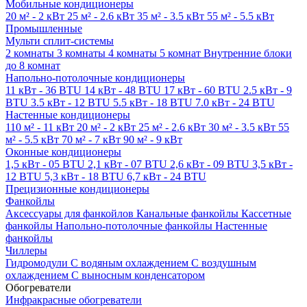
Мобильные кондиционеры
20 м² - 2 кВт
25 м² - 2.6 кВт
35 м² - 3.5 кВт
55 м² - 5.5 кВт
Промышленные
Мульти сплит-системы
2 комнаты
3 комнаты
4 комнаты
5 комнат
Внутренние блоки
до 8 комнат
Напольно-потолочные кондиционеры
11 кВт - 36 BTU
14 кВт - 48 BTU
17 кВт - 60 BTU
2.5 кВт - 9
BTU
3.5 кВт - 12 BTU
5.5 кВт - 18 BTU
7.0 кВт - 24 BTU
Настенные кондиционеры
110 м² - 11 кВт
20 м² - 2 кВт
25 м² - 2.6 кВт
30 м² - 3.5 кВт
55
м² - 5.5 кВт
70 м² - 7 кВт
90 м² - 9 кВт
Оконные кондиционеры
1,5 кВт - 05 BTU
2,1 кВт - 07 BTU
2,6 кВт - 09 BTU
3,5 кВт -
12 BTU
5,3 кВт - 18 BTU
6,7 кВт - 24 BTU
Прецизионные кондиционеры
Фанкойлы
Аксессуары для фанкойлов
Канальные фанкойлы
Кассетные
фанкойлы
Напольно-потолочные фанкойлы
Настенные
фанкойлы
Чиллеры
Гидромодули
С водяным охлаждением
С воздушным
охлаждением
С выносным конденсатором
Обогреватели
Инфракрасные обогреватели