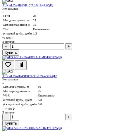
AUX ALCA-H18/4R1С/AL-H18/4R1С(U)
Нет отзывов
..
I Feel
Да
Max длина трассы, м
25
Max перепад высот, м
15
Wi-Fi
Опционально
ø газовой трубы, дюйм
1/2
72 600 ₽
В наличии
−
+
Купить
AUX ALCA-H24/4DR2А/AL-H24/4DR2A(U)
Нет отзывов
..
Max длина трассы, м
50
Max перепад высот, м
25
Wi-Fi
Опционально
ø газовой трубы, дюйм
5/8
ø жидкостной трубы, дюйм
3/8
137 700 ₽
В наличии
−
+
Купить