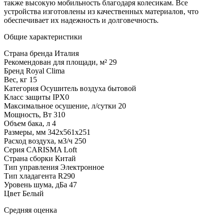
также высокую мобильность благодаря колесикам. Все
устройства изготовлены из качественных материалов, что
обеспечивает их надежность и долговечность.
Общие характеристики
Страна бренда
Италия
Рекомендован для площади, м²
29
Бренд
Royal Clima
Вес, кг
15
Категория
Осушитель воздуха бытовой
Класс защиты
IPX0
Максимальное осушение, л/сутки
20
Мощность, Вт
310
Объем бака, л
4
Размеры, мм
342x561x251
Расход воздуха, м3/ч
250
Серия
CARISMA Loft
Страна сборки
Китай
Тип управления
Электронное
Тип хладагента
R290
Уровень шума, дБа
47
Цвет
Белый
Средняя оценка