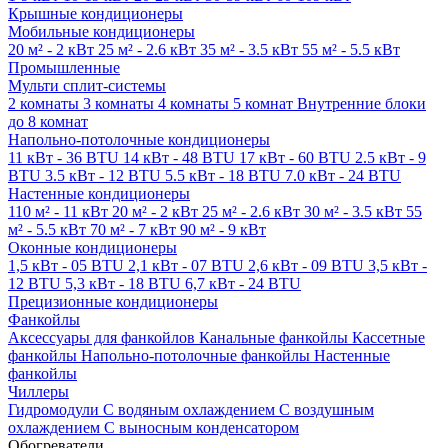
Крышные кондиционеры
Мобильные кондиционеры
20 м² - 2 кВт
25 м² - 2.6 кВт
35 м² - 3.5 кВт
55 м² - 5.5 кВт
Промышленные
Мульти сплит-системы
2 комнаты
3 комнаты
4 комнаты
5 комнат
Внутренние блоки
до 8 комнат
Напольно-потолочные кондиционеры
11 кВт - 36 BTU
14 кВт - 48 BTU
17 кВт - 60 BTU
2.5 кВт - 9
BTU
3.5 кВт - 12 BTU
5.5 кВт - 18 BTU
7.0 кВт - 24 BTU
Настенные кондиционеры
110 м² - 11 кВт
20 м² - 2 кВт
25 м² - 2.6 кВт
30 м² - 3.5 кВт
55
м² - 5.5 кВт
70 м² - 7 кВт
90 м² - 9 кВт
Оконные кондиционеры
1,5 кВт - 05 BTU
2,1 кВт - 07 BTU
2,6 кВт - 09 BTU
3,5 кВт -
12 BTU
5,3 кВт - 18 BTU
6,7 кВт - 24 BTU
Прецизионные кондиционеры
Фанкойлы
Аксессуары для фанкойлов
Канальные фанкойлы
Кассетные
фанкойлы
Напольно-потолочные фанкойлы
Настенные
фанкойлы
Чиллеры
Гидромодули
С водяным охлаждением
С воздушным
охлаждением
С выносным конденсатором
Обогреватели